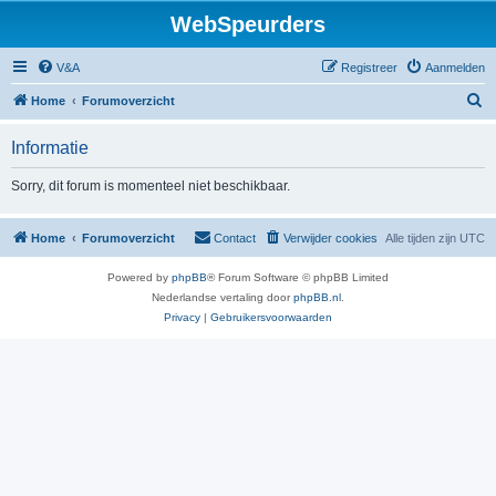
WebSpeurders
V&A
Registreer
Aanmelden
Z
Home
Forumoverzicht
o
Informatie
e
k
Sorry, dit forum is momenteel niet beschikbaar.
Home
Forumoverzicht
Contact
Verwijder cookies
Alle tijden zijn
UTC
Powered by
phpBB
® Forum Software © phpBB Limited
Nederlandse vertaling door
phpBB.nl
.
Privacy
|
Gebruikersvoorwaarden