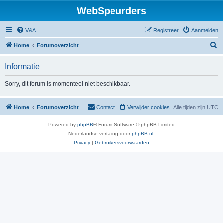
WebSpeurders
V&A
Registreer
Aanmelden
Z
Home
Forumoverzicht
o
Informatie
e
k
Sorry, dit forum is momenteel niet beschikbaar.
Home
Forumoverzicht
Contact
Verwijder cookies
Alle tijden zijn
UTC
Powered by
phpBB
® Forum Software © phpBB Limited
Nederlandse vertaling door
phpBB.nl
.
Privacy
|
Gebruikersvoorwaarden