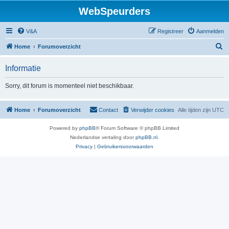
WebSpeurders
V&A
Registreer
Aanmelden
Z
Home
Forumoverzicht
o
Informatie
e
k
Sorry, dit forum is momenteel niet beschikbaar.
Home
Forumoverzicht
Contact
Verwijder cookies
Alle tijden zijn
UTC
Powered by
phpBB
® Forum Software © phpBB Limited
Nederlandse vertaling door
phpBB.nl
.
Privacy
|
Gebruikersvoorwaarden