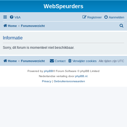
WebSpeurders
V&A
Registreer
Aanmelden
Z
Home
Forumoverzicht
o
Informatie
e
k
Sorry, dit forum is momenteel niet beschikbaar.
Home
Forumoverzicht
Contact
Verwijder cookies
Alle tijden zijn
UTC
Powered by
phpBB
® Forum Software © phpBB Limited
Nederlandse vertaling door
phpBB.nl
.
Privacy
|
Gebruikersvoorwaarden