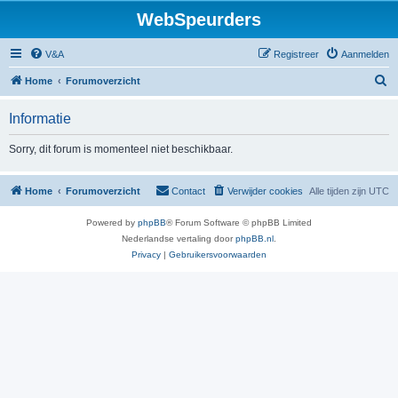
WebSpeurders
V&A
Registreer
Aanmelden
Z
Home
Forumoverzicht
o
Informatie
e
k
Sorry, dit forum is momenteel niet beschikbaar.
Home
Forumoverzicht
Contact
Verwijder cookies
Alle tijden zijn
UTC
Powered by
phpBB
® Forum Software © phpBB Limited
Nederlandse vertaling door
phpBB.nl
.
Privacy
|
Gebruikersvoorwaarden