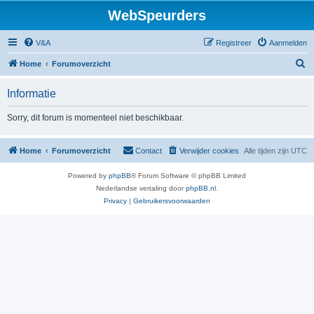
WebSpeurders
V&A
Registreer
Aanmelden
Z
Home
Forumoverzicht
o
Informatie
e
k
Sorry, dit forum is momenteel niet beschikbaar.
Home
Forumoverzicht
Contact
Verwijder cookies
Alle tijden zijn
UTC
Powered by
phpBB
® Forum Software © phpBB Limited
Nederlandse vertaling door
phpBB.nl
.
Privacy
|
Gebruikersvoorwaarden